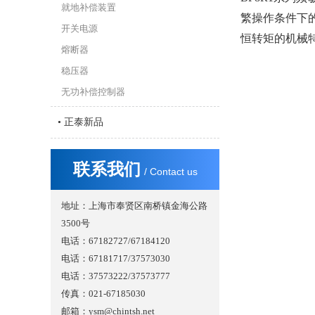
就地补偿装置
繁操作条件下
开关电源
恒转矩的机械
熔断器
稳压器
无功补偿控制器
• 正泰新品
联系我们
/ Contact us
地址：上海市奉贤区南桥镇金海公路
3500号
电话：67182727/67184120
电话：67181717/37573030
电话：37573222/37573777
传真：021-67185030
邮箱：ysm@chintsh.net