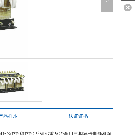
>
BP8R
系列频敏变阻器
产品样本
认证证书
50Hz的JZR和JZR2系列起重及冶金用三相异步电动机频